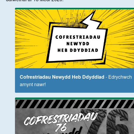
Cofrestriadau Newydd Heb Ddyddiad
- Edrychwch
arnynt nawr!