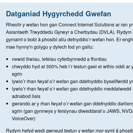
Hafan
Datganiad Hygyrchedd Gwefan
Rheolir y wefan hon gan Connect Internet Solutions ar ran yr
Cofrestriadau newydd
Asiantaeth Trwyddedu Gyrwyr a Cherbydau (DVLA). Rydym 
gymaint o bobl â phosibl allu defnyddio’r wefan hon. Er enghr
mae hynny'n golygu y dylech fod yn gallu:
Amdanom Ni
newid lliwiau, lefelau cyferbynnedd a ffontiau
Ocsiynau
chwyddo hyd at 300% heb i’r testun gael ei wthio oddi ar 
sgrin
lywio’r rhan fwyaf o’r wefan gan ddefnyddio bysellfwrdd y
Rhoi Gwybod i Mi
lywio’r rhan fwyaf o’r wefan gan ddefnyddio meddalwedd
adnabod llais
Help
gwrando ar y rhan fwyaf o’r wefan gan ddefnyddio darlle
sgrin (gan gynnwys y fersiynau diweddaraf o JAWS, NVD
English version
VoiceOver)
Rydym hefyd wedi gwneud testun y wefan mor syml â phosib