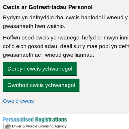
Cwcis ar Gofrestriadau Personol
Rydym yn defnyddio rhai cwcis hanfodol i wneud y
gwasanaeth hwn weithio.
Hoffwn osod cwcis ychwanegol hefyd er mwyn inni 
cofio eich gosodiadau, deall sut y mae pobl yn defn
gwasanaeth ac i wneud gwelliannau.
Derbyn cwcis ychwanegol
Gwrthod cwcis ychwanegol
Gweld cwcis
Neidiwch i’r cynnwys