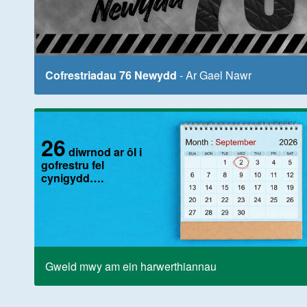
Cofrestriadau 76 Newydd
- Ar Gael Nawr
26
diwrnod ar ôl i
gofrestru fel
cynigydd….
Gweld mwy am ein harwerthiannau