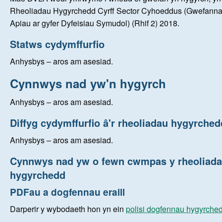
Rheoliadau Hygyrchedd Cyrff Sector Cyhoeddus (Gwefanna
Apiau ar gyfer Dyfeisiau Symudol) (Rhif 2) 2018.
Statws cydymffurfio
Anhysbys – aros am asesiad.
Cynnwys nad yw'n hygyrch
Anhysbys – aros am asesiad.
Diffyg cydymffurfio â'r rheoliadau hygyrched
Anhysbys – aros am asesiad.
Cynnwys nad yw o fewn cwmpas y rheoliad
hygyrchedd
PDFau a dogfennau eraill
Darperir y wybodaeth hon yn ein
polisi dogfennau hygyrche