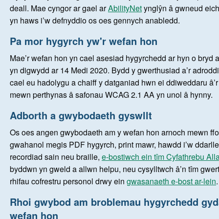
FY NGHYFRIF
deall. Mae cyngor ar gael ar
AbilityNet
ynglŷn â gwneud eich
yn haws i’w defnyddio os oes gennych anabledd.
Pa mor hygyrch yw'r wefan hon
Mae’r wefan hon yn cael asesiad hygyrchedd ar hyn o bryd a
yn digwydd ar 14 Medi 2020. Bydd y gwerthusiad a’r adrodd
cael eu hadolygu a chaiff y datganiad hwn ei ddiweddaru â’
mewn perthynas â safonau WCAG 2.1 AA yn unol â hynny.
Adborth a gwybodaeth gyswllt
Os oes angen gwybodaeth am y wefan hon arnoch mewn ffo
gwahanol megis PDF hygyrch, print mawr, hawdd i’w ddarlle
recordiad sain neu braille,
e-bostiwch ein tîm Cyfathrebu All
byddwn yn gweld a allwn helpu, neu cysylltwch â’n tîm gwer
rhifau cofrestru personol drwy ein
gwasanaeth e-bost ar-lein
.
Rhoi gwybod am broblemau hygyrchedd gyd
wefan hon