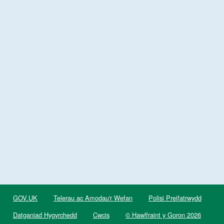
GOV.UK
Telerau ac Amodau'r Wefan
Polisi Preifatrwydd
Datganiad Hygyrchedd
Cwcis
© Hawlfraint y Goron 2026