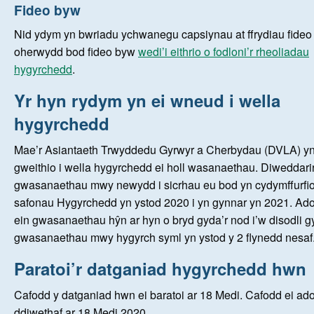
Fideo byw
Nid ydym yn bwriadu ychwanegu capsiynau at ffrydiau fideo
oherwydd bod fideo byw
wedi’i eithrio o fodloni’r rheoliadau
hygyrchedd
.
Yr hyn rydym yn ei wneud i wella
hygyrchedd
Mae’r Asiantaeth Trwyddedu Gyrwyr a Cherbydau (DVLA) y
gweithio i wella hygyrchedd ei holl wasanaethau. Diweddarir
gwasanaethau mwy newydd i sicrhau eu bod yn cydymffurfio
safonau Hygyrchedd yn ystod 2020 i yn gynnar yn 2021. Ado
ein gwasanaethau hŷn ar hyn o bryd gyda’r nod i’w disodli 
gwasanaethau mwy hygyrch syml yn ystod y 2 flynedd nesaf
Paratoi’r datganiad hygyrchedd hwn
Cafodd y datganiad hwn ei baratoi ar 18 Medi. Cafodd ei ad
ddiwethaf ar 18 Medi 2020.