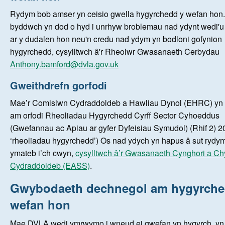
Rydym bob amser yn ceisio gwella hygyrchedd y wefan hon
byddwch yn dod o hyd i unrhyw broblemau nad ydynt wedi'u 
ar y dudalen hon neu'n credu nad ydym yn bodloni gofynion
hygyrchedd, cysylltwch â'r Rheolwr Gwasanaeth Cerbydau
Anthony.bamford@dvla.gov.uk
Gweithdrefn gorfodi
Mae’r Comisiwn Cydraddoldeb a Hawliau Dynol (EHRC) yn g
am orfodi Rheoliadau Hygyrchedd Cyrff Sector Cyhoeddus
(Gwefannau ac Apiau ar gyfer Dyfeisiau Symudol) (Rhif 2) 20
‘rheoliadau hygyrchedd’) Os nad ydych yn hapus â sut rydy
ymateb i’ch cwyn,
cysylltwch â’r Gwasanaeth Cynghori a C
Cydraddoldeb (EASS)
.
Gwybodaeth dechnegol am hygyrche
wefan hon
Mae DVLA wedi ymrwymo i wneud ei gwefan yn hygyrch, yn 